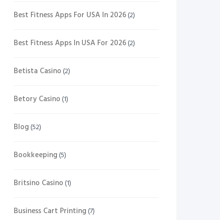
Best Fitness Apps For USA In 2026
(2)
Best Fitness Apps In USA For 2026
(2)
Betista Casino
(2)
Betory Casino
(1)
Blog
(52)
Bookkeeping
(5)
Britsino Casino
(1)
Business Cart Printing
(7)