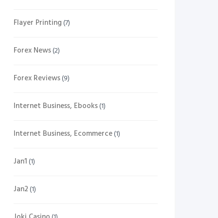
Flayer Printing
(7)
Forex News
(2)
Forex Reviews
(9)
Internet Business, Ebooks
(1)
Internet Business, Ecommerce
(1)
Jan1
(1)
Jan2
(1)
Joki Casino
(1)