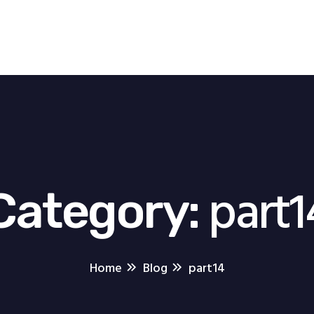
part1
Category:
Home
Blog
part14