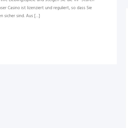
r Casino ist lizenziert und reguliert, so dass Sie
n sicher sind. Aus […]